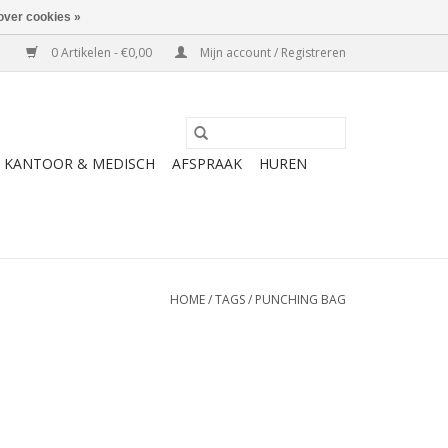
over cookies »
0 Artikelen - €0,00
Mijn account / Registreren
KANTOOR & MEDISCH
AFSPRAAK
HUREN
HOME
/
TAGS
/
PUNCHING BAG