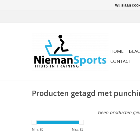
Wij slaan coo
HOME
BLAC
CONTACT
Producten getagd met punchi
Geen producten gev
Min: €
0
Max: €
5