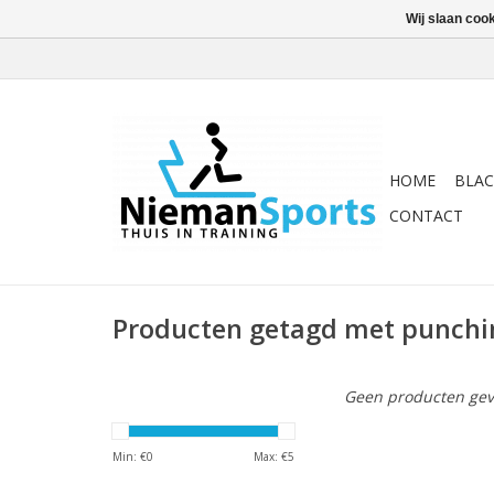
Wij slaan coo
HOME
BLAC
CONTACT
Producten getagd met punchi
Geen producten gev
Min: €
0
Max: €
5