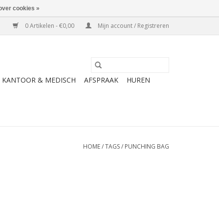
over cookies »
0 Artikelen - €0,00
Mijn account / Registreren
KANTOOR & MEDISCH
AFSPRAAK
HUREN
HOME
/
TAGS
/
PUNCHING BAG