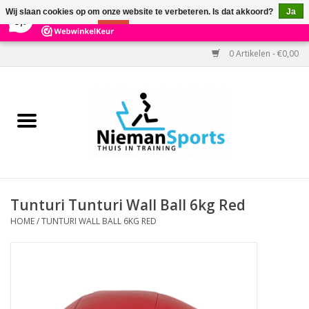
×
303
Reviews
Wij slaan cookies op om onze website te verbeteren. Is dat akkoord?
Ja
9,7
Nee
Meer over cookies »
0 Artikelen - €0,00
Home
Black Friday
Aanbiedingen
Cardio
Tunturi Tunturi Wall Ball 6kg Red
HOME
/
TUNTURI WALL BALL 6KG RED
Kracht
Accessoires
Kantoor & Medisch