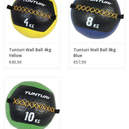
✔ Diverse oefeningen mogelijk voor een full body work-out
✔ Ideaal voor thuis of in de sportschool
✔ Geschikt om binnen en buiten te gebruiken
Ga ook voor een leuke en uitdagende training met deze Tunturi
Wall Ball. Bestel vandaag nog!
Tunturi Wall Ball 4kg
Tunturi Wall Ball 8kg
Overzicht specificaties
Yellow
Blue
• Diameter Tunturi Wall Ball: 36 cm.
€49,99
€57,99
• Gewicht: 6 kg.
• Kleur: Rood | Zwart
• Materiaal: Kunstleer | Vulling van wol en zand
• Ook leverbaar met een gewicht van 4, 8 en 10 kg.
(verschillende kleuren)