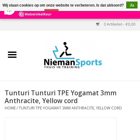
×
303
Reviews
Wij slaan cookies op om onze website te verbeteren. Is dat akkoord?
Ja
9,7
Nee
Meer over cookies »
0 Artikelen - €0,00
Home
Black Friday
Aanbiedingen
Cardio
Tunturi Tunturi TPE Yogamat 3mm
Anthracite, Yellow cord
Kracht
HOME
/
TUNTURI TPE YOGAMAT 3MM ANTHRACITE, YELLOW CORD
Accessoires
Kantoor & Medisch