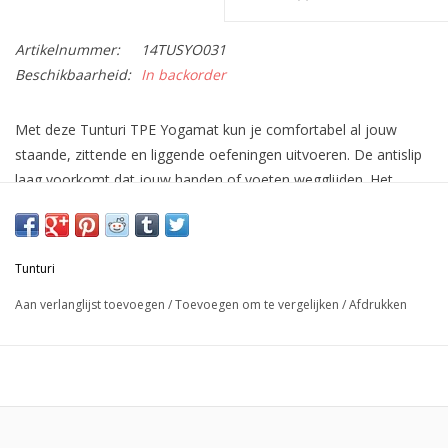
Artikelnummer:
14TUSYO031
Beschikbaarheid:
In backorder
Met deze Tunturi TPE Yogamat kun je comfortabel al jouw
staande, zittende en liggende oefeningen uitvoeren. De antislip
laag voorkomt dat jouw handen of voeten wegglijden. Het
elastische materiaal voelt zacht aan en zorgt voor
ondersteuning. Daarnaast werkt de mat isolerend, waardoor je
geen last hebt van optrekkende kou vanaf de vloer. Kortom,
Tunturi
deze TPE Yogamat biedt allerlei fijne voordelen. Wil je de
fitnessmat meenemen of opbergen? Rol deze dan op en maak
Aan verlanglijst toevoegen
/
Toevoegen om te vergelijken
/
Afdrukken
vast met het stevige draagelastiek. De mat is gemaakt van
100% recyclebaar materiaal en leverbaar in verschillende
kleuren.
De voordelen van de Tunturi TPE Yogamat - Fitnessmat