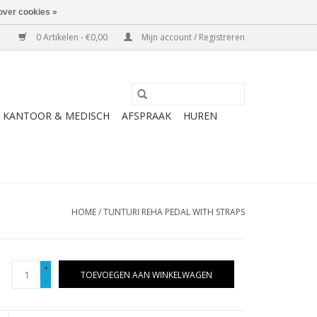
over cookies »
0 Artikelen - €0,00
Mijn account / Registreren
KANTOOR & MEDISCH
AFSPRAAK
HUREN
HOME
/
TUNTURI REHA PEDAL WITH STRAPS
+
TOEVOEGEN AAN WINKELWAGEN
-