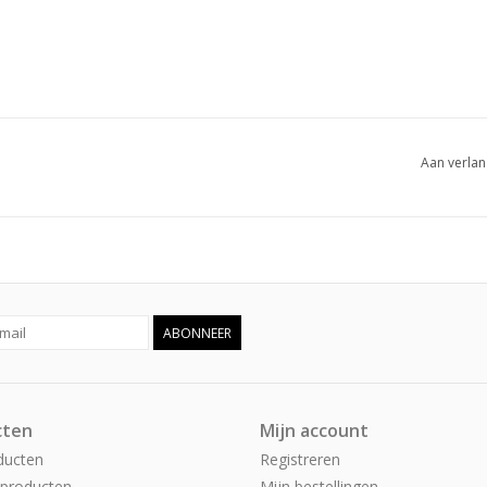
Aan verlan
ABONNEER
cten
Mijn account
ducten
Registreren
producten
Mijn bestellingen