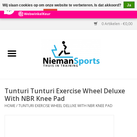
×
303
Reviews
Wij slaan cookies op om onze website te verbeteren. Is dat akkoord?
Ja
9,7
Nee
Meer over cookies »
0 Artikelen - €0,00
Home
Black Friday
Aanbiedingen
Cardio
Tunturi Tunturi Exercise Wheel Deluxe
With NBR Knee Pad
Kracht
HOME
/
TUNTURI EXERCISE WHEEL DELUXE WITH NBR KNEE PAD
Accessoires
Kantoor & Medisch