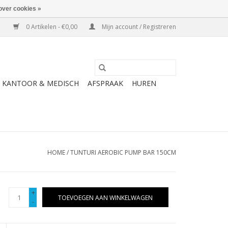
over cookies »
0 Artikelen - €0,00
Mijn account / Registreren
KANTOOR & MEDISCH
AFSPRAAK
HUREN
HOME
/
TUNTURI AEROBIC PUMP BAR 150CM
+
TOEVOEGEN AAN WINKELWAGEN
-