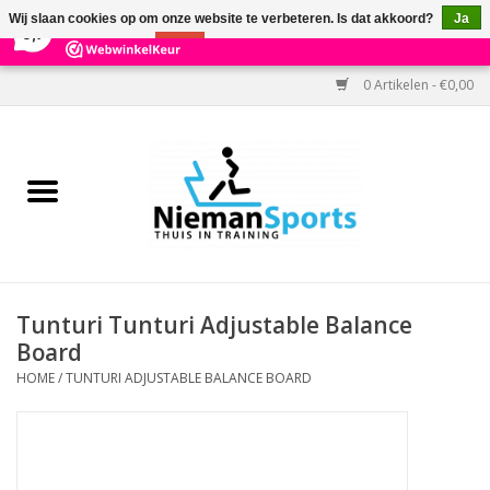
×
303
Reviews
Wij slaan cookies op om onze website te verbeteren. Is dat akkoord?
Ja
9,7
Nee
Meer over cookies »
0 Artikelen - €0,00
Home
Black Friday
Aanbiedingen
Cardio
Tunturi Tunturi Adjustable Balance
Board
Kracht
HOME
/
TUNTURI ADJUSTABLE BALANCE BOARD
Accessoires
Kantoor & Medisch