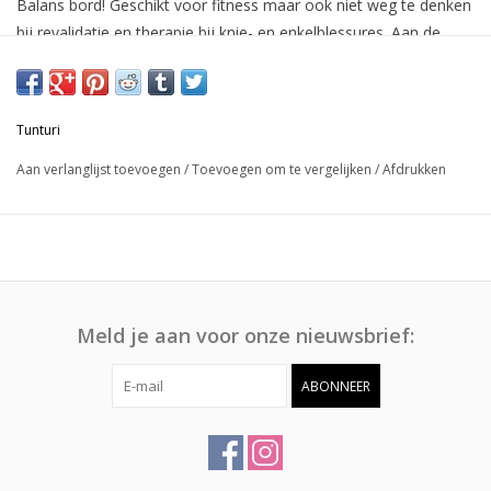
Balans bord! Geschikt voor fitness maar ook niet weg te denken
bij revalidatie en therapie bij knie- en enkelblessures. Aan de
onderkant van deze balanstrainer zit een groene dop. Hiermee
haal je de trainer centimeters van de vloer. De oefeningen
worden nu moeilijker, omdat je het bord instabieler maakt.
Tunturi
Bouw je training op met dit verstelbare balansbord!
Aan verlanglijst toevoegen
/
Toevoegen om te vergelijken
/
Afdrukken
De voordelen van het Tunturi Verstelbaar Balansbord
✓ Traint jouw balans, coördinatie en uithoudingsvermogen
✓ Bouwt jouw training geleidelijk op door de verstelbare groene
dop
✓ Daagt je uit je oefeningen gaandeweg moeilijker te maken
Meld je aan voor onze nieuwsbrief:
✓ Helpt bij de therapeutische aanpak van knie- en
enkelblessures
ABONNEER
Ga aan de slag met je balans en bestel je eigen vertelbare
Tunturi Verstelbaar Balansbord!