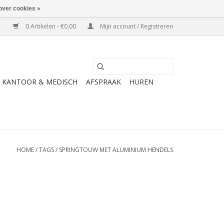
over cookies »
0 Artikelen - €0,00
Mijn account / Registreren
KANTOOR & MEDISCH
AFSPRAAK
HUREN
HOME
/
TAGS
/
SPRINGTOUW MET ALUMINIUM HENDELS