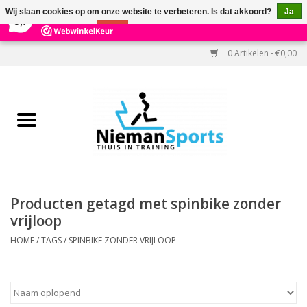
×
303
Reviews
Wij slaan cookies op om onze website te verbeteren. Is dat akkoord?
Ja
9,7
Nee
Meer over cookies »
0 Artikelen - €0,00
Home
Black Friday
Aanbiedingen
Cardio
Producten getagd met spinbike zonder
vrijloop
Kracht
HOME
/
TAGS
/
SPINBIKE ZONDER VRIJLOOP
Accessoires
Kantoor & Medisch