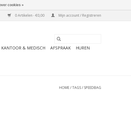
over cookies »
0 Artikelen - €0,00
Mijn account / Registreren
KANTOOR & MEDISCH
AFSPRAAK
HUREN
HOME
/
TAGS
/
SPEEDBAG