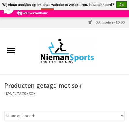
×
303
Reviews
Wij slaan cookies op om onze website te verbeteren. Is dat akkoord?
Ja
9,7
Nee
Meer over cookies »
0 Artikelen - €0,00
Home
Black Friday
Aanbiedingen
Cardio
Producten getagd met sok
Kracht
HOME
/
TAGS
/
SOK
Accessoires
Kantoor & Medisch