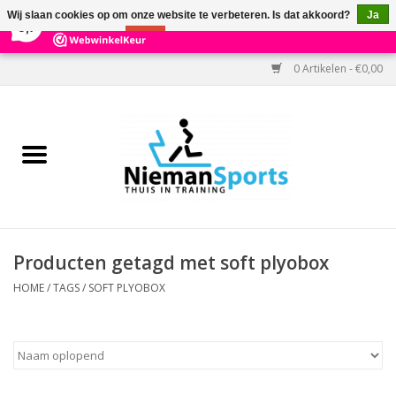
×
303
Reviews
Wij slaan cookies op om onze website te verbeteren. Is dat akkoord?
Ja
9,7
Nee
Meer over cookies »
0 Artikelen - €0,00
Home
Black Friday
Aanbiedingen
Cardio
Producten getagd met soft plyobox
Kracht
HOME
/
TAGS
/
SOFT PLYOBOX
Accessoires
Kantoor & Medisch