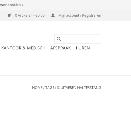
over cookies »
0 Artikelen - €0,00
Mijn account / Registreren
KANTOOR & MEDISCH
AFSPRAAK
HUREN
HOME
/
TAGS
/
SLUITVEREN HALTERSTANG