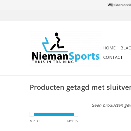
Wij slaan coo
HOME
BLAC
CONTACT
Producten getagd met sluitve
Geen producten gev
Min: €
0
Max: €
5