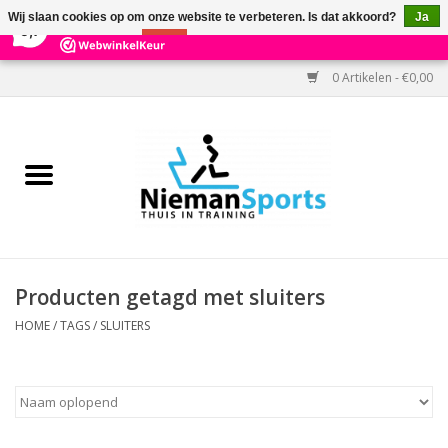
×
303
Reviews
Wij slaan cookies op om onze website te verbeteren. Is dat akkoord?
Ja
9,7
Nee
Meer over cookies »
0 Artikelen - €0,00
Home
Black Friday
Aanbiedingen
Cardio
Producten getagd met sluiters
Kracht
HOME
/
TAGS
/
SLUITERS
Accessoires
Kantoor & Medisch