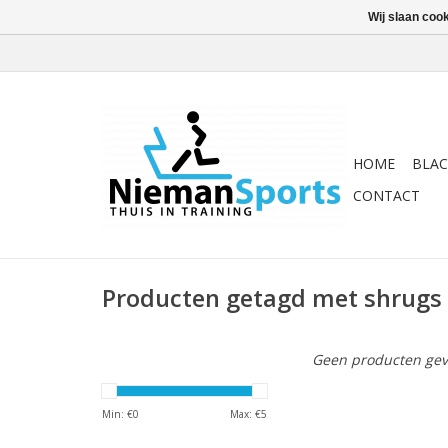
Wij slaan coo
HOME
BLAC
CONTACT
Producten getagd met shrugs
Geen producten gev
Min: €
0
Max: €
5