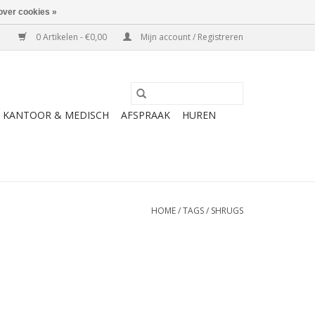
over cookies »
0 Artikelen - €0,00
Mijn account / Registreren
KANTOOR & MEDISCH
AFSPRAAK
HUREN
HOME
/
TAGS
/
SHRUGS