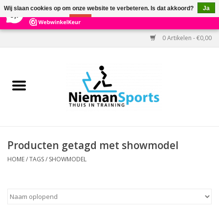
×
303
Reviews
Wij slaan cookies op om onze website te verbeteren. Is dat akkoord?
Ja
9,7
Nee
Meer over cookies »
0 Artikelen - €0,00
Home
Black Friday
Aanbiedingen
Cardio
Producten getagd met showmodel
Kracht
HOME
/
TAGS
/
SHOWMODEL
Accessoires
Kantoor & Medisch