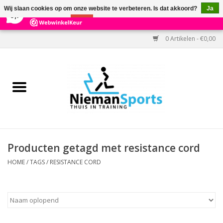
×
303
Reviews
Wij slaan cookies op om onze website te verbeteren. Is dat akkoord?
Ja
9,7
Nee
Meer over cookies »
0 Artikelen - €0,00
Home
Black Friday
Aanbiedingen
Cardio
Producten getagd met resistance cord
Kracht
HOME
/
TAGS
/
RESISTANCE CORD
Accessoires
Kantoor & Medisch