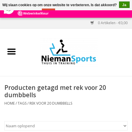
×
303
Reviews
Wij slaan cookies op om onze website te verbeteren. Is dat akkoord?
Ja
9,7
Nee
Meer over cookies »
0 Artikelen - €0,00
Home
Black Friday
Aanbiedingen
Cardio
Producten getagd met rek voor 20
dumbbells
Kracht
HOME
/
TAGS
/
REK VOOR 20 DUMBBELLS
Accessoires
Kantoor & Medisch