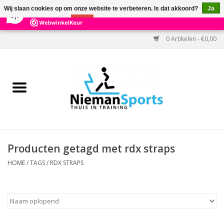
×
303
Reviews
Wij slaan cookies op om onze website te verbeteren. Is dat akkoord?
Ja
9,7
Nee
Meer over cookies »
0 Artikelen - €0,00
Home
Black Friday
Aanbiedingen
Cardio
Producten getagd met rdx straps
Kracht
HOME
/
TAGS
/
RDX STRAPS
Accessoires
Kantoor & Medisch