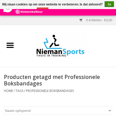
×
303
Reviews
Wij slaan cookies op om onze website te verbeteren. Is dat akkoord?
Ja
9,7
Nee
Meer over cookies »
0 Artikelen - €0,00
Home
Black Friday
Aanbiedingen
Cardio
Producten getagd met Professionele
Boksbandages
Kracht
HOME
/
TAGS
/
PROFESSIONELE BOKSBANDAGES
Accessoires
Kantoor & Medisch