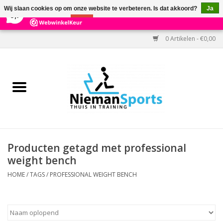
×
303
Reviews
Wij slaan cookies op om onze website te verbeteren. Is dat akkoord?
Ja
9,7
Nee
Meer over cookies »
0 Artikelen - €0,00
Home
Black Friday
Aanbiedingen
Cardio
Producten getagd met professional
weight bench
Kracht
HOME
/
TAGS
/
PROFESSIONAL WEIGHT BENCH
Accessoires
Kantoor & Medisch