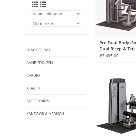
Pro Dual Body-So
Dual Bicep & Tri
BLACK FRIDAY
Machine DBTC-S
€3.495,00
AANBIEDINGEN
Het Pro Dual Ab & Ba
CARDIO
DABB-SF is ontwor
buik- en rugspieren te
KRACHT
Deze spieren zijn ess
een correcte lichaam
ACCESSOIRES
bij het beoefen
verschillende sporten.
KANTOOR & MEDISCH
is eenvoudig te vers
posities)
TOEVOEGEN AAN WI