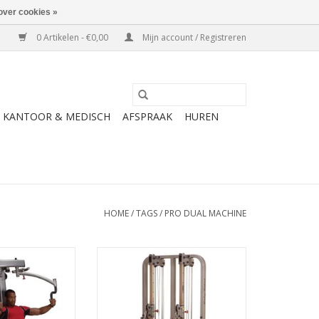
over cookies »
0 Artikelen - €0,00
Mijn account / Registreren
KANTOOR & MEDISCH
AFSPRAAK
HUREN
HOME
/
TAGS
/
PRO DUAL MACHINE
an de Body Solid
De Dual Cable Column is een
lt Machine.Body-
mijlpaal qua design en
Dual Pec/Delt
mechaniek die je een full-body
bbele overhead
workout zal bezorgen! Op een
able weerstand,
oppervlakte van slechts 1m x