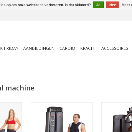
kies op om onze website te verbeteren. Is dat akkoord?
Ja
Nee
Meer 
K FRIDAY
AANBIEDINGEN
CARDIO
KRACHT
ACCESSOIRES
al machine
station van
De Body-Solid Pro Dual Leg
De voordelen v
r biceps en
Extension and Curl Machine
Pro Dual Pec/De
et 95 kg aan
DLEC-SF laat toe om de voorzijde
Solid's Pro 
en achterzijde van de
Machine's du
beenspieren optimaal te trainen.
cams met vari
NKELWAGEN