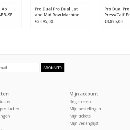
l Ab
Pro Dual Pro Dual Lat
Pro Dual Pro
ABB-SF
and Mid Row Machine
Press/Calf P
DLAT-SF
€3.695,00
€3.895,00
ABONNEER
cten
Mijn account
ducten
Registreren
producten
Mijn bestellingen
ingen
Mijn tickets
Mijn verlanglijst