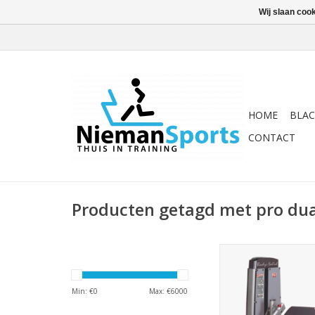
Wij slaan coo
HOME
BLAC
CONTACT
Producten getagd met pro du
Professionele single 
Pro Dual geschikt voo
triceps oefeningen. M
Min: €
0
Max: €
6000
gewichten.
TOEVOEGEN AAN WI