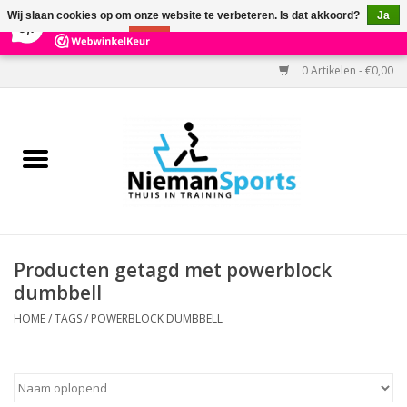
×
303
Reviews
Wij slaan cookies op om onze website te verbeteren. Is dat akkoord?
Ja
9,7
Nee
Meer over cookies »
0 Artikelen - €0,00
Home
Black Friday
Aanbiedingen
Cardio
Producten getagd met powerblock
dumbbell
Kracht
HOME
/
TAGS
/
POWERBLOCK DUMBBELL
Accessoires
Kantoor & Medisch