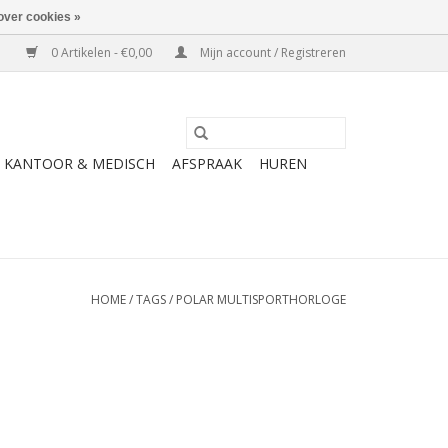
over cookies »
0 Artikelen - €0,00
Mijn account / Registreren
KANTOOR & MEDISCH
AFSPRAAK
HUREN
HOME
/
TAGS
/
POLAR MULTISPORTHORLOGE