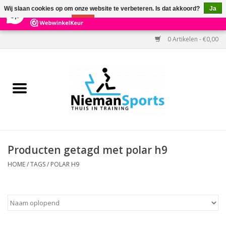
×
303
Reviews
Wij slaan cookies op om onze website te verbeteren. Is dat akkoord?
Ja
9,7
Nee
Meer over cookies »
0 Artikelen - €0,00
Home
Black Friday
Aanbiedingen
Cardio
Producten getagd met polar h9
Kracht
HOME
/
TAGS
/
POLAR H9
Accessoires
Kantoor & Medisch