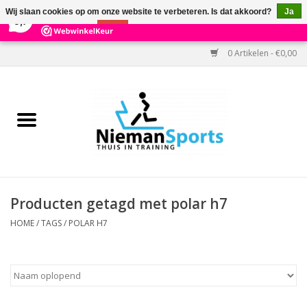
×
303
Reviews
Wij slaan cookies op om onze website te verbeteren. Is dat akkoord?
Ja
9,7
Nee
Meer over cookies »
0 Artikelen - €0,00
Home
Black Friday
Aanbiedingen
Cardio
Producten getagd met polar h7
Kracht
HOME
/
TAGS
/
POLAR H7
Accessoires
Kantoor & Medisch