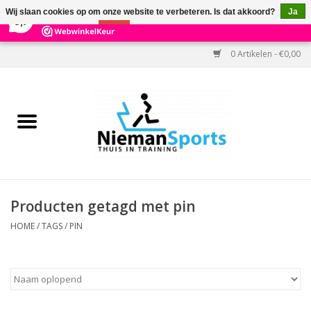
×
303
Reviews
Wij slaan cookies op om onze website te verbeteren. Is dat akkoord?
Ja
9,7
Nee
Meer over cookies »
0 Artikelen - €0,00
Home
Black Friday
Aanbiedingen
Cardio
Producten getagd met pin
Kracht
HOME
/
TAGS
/
PIN
Accessoires
Kantoor & Medisch