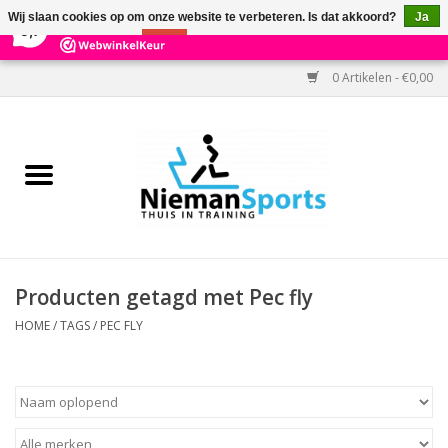
×
303
Reviews
Wij slaan cookies op om onze website te verbeteren. Is dat akkoord?
Ja
9,7
Nee
Meer over cookies »
0 Artikelen - €0,00
Home
Black Friday
Aanbiedingen
Cardio
Producten getagd met Pec fly
Kracht
HOME
/
TAGS
/
PEC FLY
Accessoires
Kantoor & Medisch