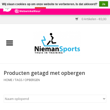
×
303
Reviews
Wij slaan cookies op om onze website te verbeteren. Is dat akkoord?
Ja
9,7
Nee
Meer over cookies »
0 Artikelen - €0,00
Home
Black Friday
Aanbiedingen
Cardio
Producten getagd met opbergen
Kracht
HOME
/
TAGS
/
OPBERGEN
Accessoires
Kantoor & Medisch