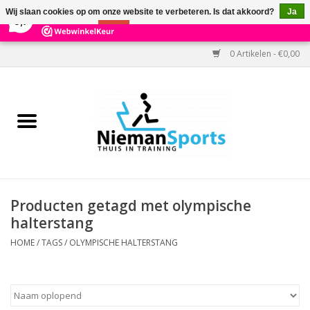
×
303
Reviews
Wij slaan cookies op om onze website te verbeteren. Is dat akkoord?
Ja
9,7
Nee
Meer over cookies »
0 Artikelen - €0,00
Home
Black Friday
Aanbiedingen
Cardio
Producten getagd met olympische
halterstang
Kracht
HOME
/
TAGS
/
OLYMPISCHE HALTERSTANG
Accessoires
Kantoor & Medisch