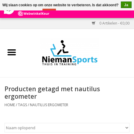
×
303
Reviews
Wij slaan cookies op om onze website te verbeteren. Is dat akkoord?
Ja
9,7
Nee
Meer over cookies »
0 Artikelen - €0,00
Home
Black Friday
Aanbiedingen
Cardio
Producten getagd met nautilus
ergometer
Kracht
HOME
/
TAGS
/
NAUTILUS ERGOMETER
Accessoires
Kantoor & Medisch