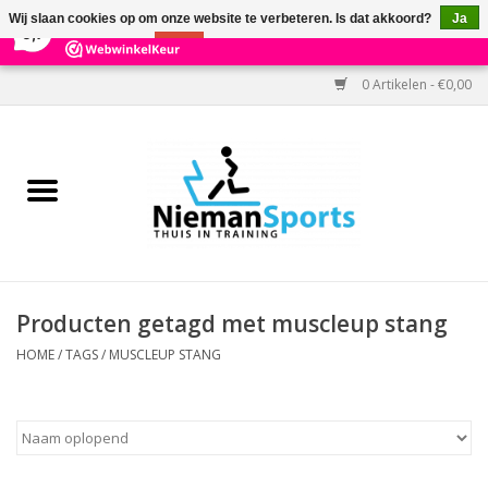
×
303
Reviews
Wij slaan cookies op om onze website te verbeteren. Is dat akkoord?
Ja
9,7
Nee
Meer over cookies »
0 Artikelen - €0,00
Home
Black Friday
Aanbiedingen
Cardio
Producten getagd met muscleup stang
Kracht
HOME
/
TAGS
/
MUSCLEUP STANG
Accessoires
Kantoor & Medisch