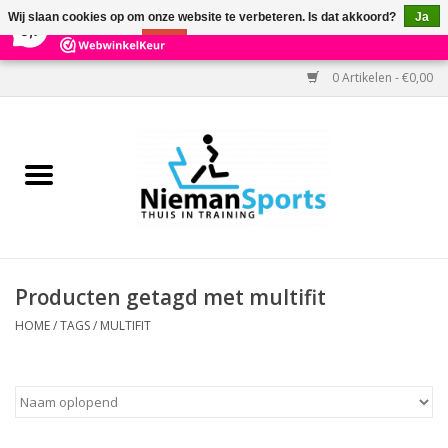
×
303
Reviews
Wij slaan cookies op om onze website te verbeteren. Is dat akkoord?
Ja
9,7
Nee
Meer over cookies »
0 Artikelen - €0,00
Home
Black Friday
Aanbiedingen
Cardio
Producten getagd met multifit
Kracht
HOME
/
TAGS
/
MULTIFIT
Accessoires
Kantoor & Medisch