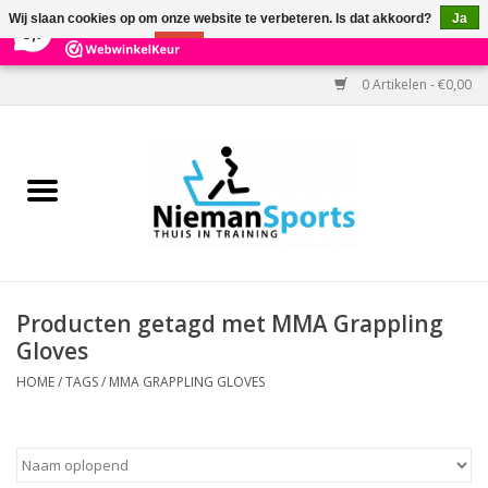
×
303
Reviews
Wij slaan cookies op om onze website te verbeteren. Is dat akkoord?
Ja
9,7
Nee
Meer over cookies »
0 Artikelen - €0,00
Home
Black Friday
Aanbiedingen
Cardio
Producten getagd met MMA Grappling
Gloves
Kracht
HOME
/
TAGS
/
MMA GRAPPLING GLOVES
Accessoires
Kantoor & Medisch