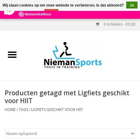
×
303
Reviews
Wij slaan cookies op om onze website te verbeteren. Is dat akkoord?
Ja
9,7
Nee
Meer over cookies »
0 Artikelen - €0,00
Home
Black Friday
Aanbiedingen
Cardio
Producten getagd met Ligfiets geschikt
voor HIIT
Kracht
HOME
/
TAGS
/
LIGFIETS GESCHIKT VOOR HIIT
Accessoires
Kantoor & Medisch