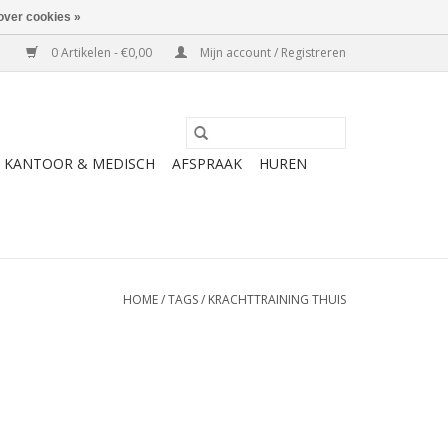
over cookies »
0 Artikelen - €0,00
Mijn account / Registreren
KANTOOR & MEDISCH
AFSPRAAK
HUREN
HOME
/
TAGS
/
KRACHTTRAINING THUIS