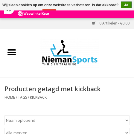
×
303
Reviews
Wij slaan cookies op om onze website te verbeteren. Is dat akkoord?
Ja
9,7
Nee
Meer over cookies »
0 Artikelen - €0,00
Home
Black Friday
Aanbiedingen
Cardio
Producten getagd met kickback
Kracht
HOME
/
TAGS
/
KICKBACK
Accessoires
Kantoor & Medisch