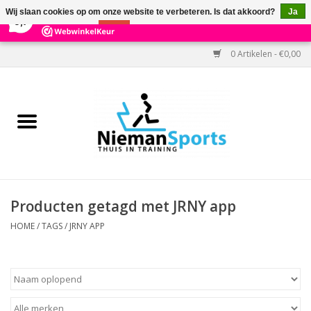
×
303
Reviews
Wij slaan cookies op om onze website te verbeteren. Is dat akkoord?
Ja
9,7
Nee
Meer over cookies »
0 Artikelen - €0,00
Home
Black Friday
Aanbiedingen
Cardio
Producten getagd met JRNY app
Kracht
HOME
/
TAGS
/
JRNY APP
Accessoires
Kantoor & Medisch