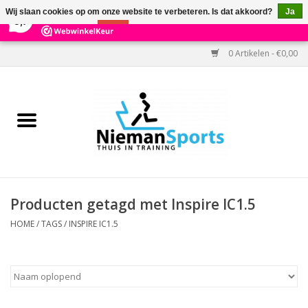
×
303
Reviews
Wij slaan cookies op om onze website te verbeteren. Is dat akkoord?
Ja
9,7
Nee
Meer over cookies »
0 Artikelen - €0,00
Home
Black Friday
Aanbiedingen
Cardio
Producten getagd met Inspire IC1.5
Kracht
HOME
/
TAGS
/
INSPIRE IC1.5
Accessoires
Kantoor & Medisch