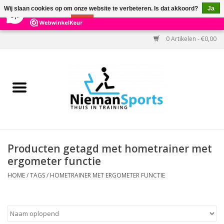
×
303
Reviews
Wij slaan cookies op om onze website te verbeteren. Is dat akkoord?
Ja
9,7
Nee
Meer over cookies »
0 Artikelen - €0,00
Home
Black Friday
Aanbiedingen
Cardio
Producten getagd met hometrainer met
ergometer functie
Kracht
HOME
/
TAGS
/
HOMETRAINER MET ERGOMETER FUNCTIE
Accessoires
Kantoor & Medisch