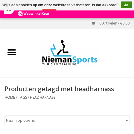
×
303
Reviews
Wij slaan cookies op om onze website te verbeteren. Is dat akkoord?
Ja
9,7
Nee
Meer over cookies »
0 Artikelen - €0,00
Home
Black Friday
Aanbiedingen
Cardio
Producten getagd met headharnass
Kracht
HOME
/
TAGS
/
HEADHARNASS
Accessoires
Kantoor & Medisch