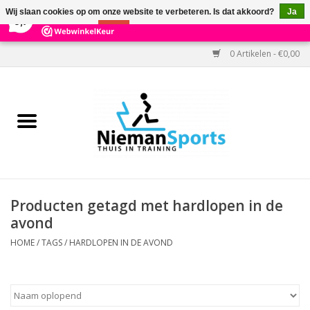
×
303
Reviews
Wij slaan cookies op om onze website te verbeteren. Is dat akkoord?
Ja
9,7
Nee
Meer over cookies »
0 Artikelen - €0,00
Home
Black Friday
Aanbiedingen
Cardio
Producten getagd met hardlopen in de
avond
Kracht
HOME
/
TAGS
/
HARDLOPEN IN DE AVOND
Accessoires
Kantoor & Medisch