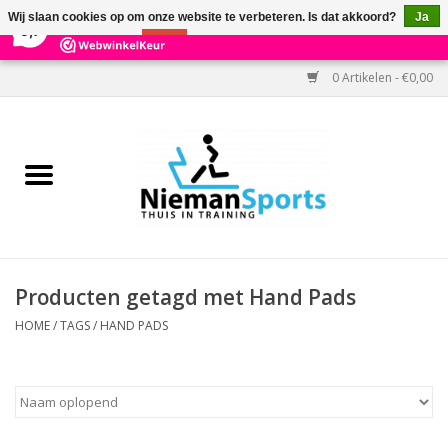
×
303
Reviews
Wij slaan cookies op om onze website te verbeteren. Is dat akkoord?
Ja
9,7
Nee
Meer over cookies »
0 Artikelen - €0,00
Home
Black Friday
Aanbiedingen
Cardio
Producten getagd met Hand Pads
Kracht
HOME
/
TAGS
/
HAND PADS
Accessoires
Kantoor & Medisch