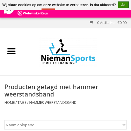
×
303
Reviews
Wij slaan cookies op om onze website te verbeteren. Is dat akkoord?
Ja
9,7
Nee
Meer over cookies »
0 Artikelen - €0,00
Home
Black Friday
Aanbiedingen
Cardio
Producten getagd met hammer
weerstandsband
Kracht
HOME
/
TAGS
/
HAMMER WEERSTANDSBAND
Accessoires
Kantoor & Medisch