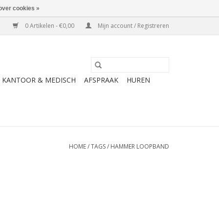
over cookies »
0 Artikelen - €0,00
Mijn account / Registreren
KANTOOR & MEDISCH
AFSPRAAK
HUREN
HOME
/
TAGS
/
HAMMER LOOPBAND