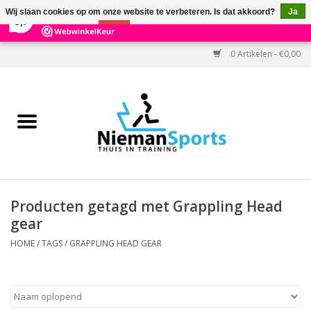
×
303
Reviews
Wij slaan cookies op om onze website te verbeteren. Is dat akkoord?
Ja
9,7
Nee
Meer over cookies »
0 Artikelen - €0,00
Home
Black Friday
Aanbiedingen
Cardio
Producten getagd met Grappling Head
gear
Kracht
HOME
/
TAGS
/
GRAPPLING HEAD GEAR
Accessoires
Kantoor & Medisch