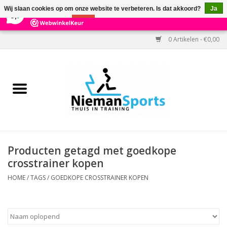
×
303
Reviews
Wij slaan cookies op om onze website te verbeteren. Is dat akkoord?
Ja
9,7
Nee
Meer over cookies »
0 Artikelen - €0,00
Home
Black Friday
Aanbiedingen
Cardio
Producten getagd met goedkope
crosstrainer kopen
Kracht
HOME
/
TAGS
/
GOEDKOPE CROSSTRAINER KOPEN
Accessoires
Kantoor & Medisch