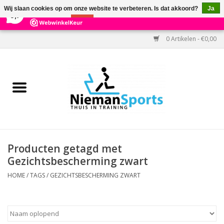
×
303
Reviews
Wij slaan cookies op om onze website te verbeteren. Is dat akkoord?
Ja
9,7
Nee
Meer over cookies »
0 Artikelen - €0,00
Home
Black Friday
Aanbiedingen
Cardio
Producten getagd met
Gezichtsbescherming zwart
Kracht
HOME
/
TAGS
/
GEZICHTSBESCHERMING ZWART
Accessoires
Kantoor & Medisch