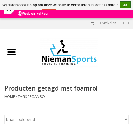
×
303
Reviews
Wij slaan cookies op om onze website te verbeteren. Is dat akkoord?
Ja
9,7
Nee
Meer over cookies »
0 Artikelen - €0,00
Home
Black Friday
Aanbiedingen
Cardio
Producten getagd met foamrol
Kracht
HOME
/
TAGS
/
FOAMROL
Accessoires
Kantoor & Medisch